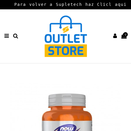
Para volver a Supletech haz Clicl aqui
0