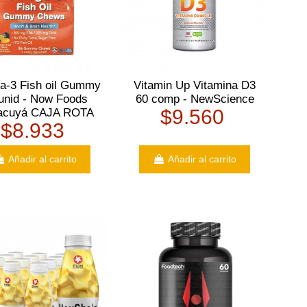
-3 Fish oil Gummy
Vitamin Up Vitamina D3
unid - Now Foods
60 comp - NewScience
$9.560
acuyá CAJA ROTA
$8.933
Añadir al carrito
Añadir al carrito