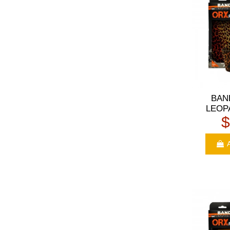
BAN
LEOP
$
A