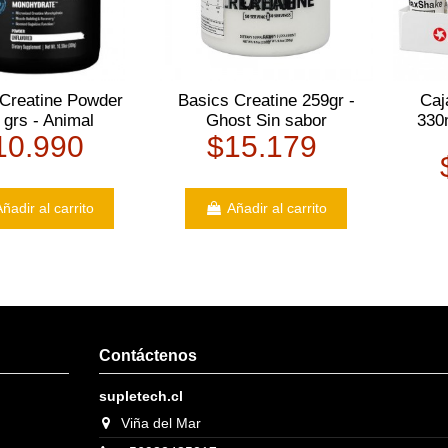
 Creatine Powder
Basics Creatine 259gr -
Caj
 grs - Animal
Ghost Sin sabor
330m
10.990
$15.179
ñadir al carrito
Añadir al carrito
Contáctenos
supletech.cl
Viña del Mar