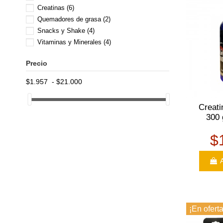
Creatinas
(6)
Quemadores de grasa
(2)
Snacks y Shake
(4)
Vitaminas y Minerales
(4)
Precio
$1.957 - $21.000
Creat
300 
$
A
¡En oferta