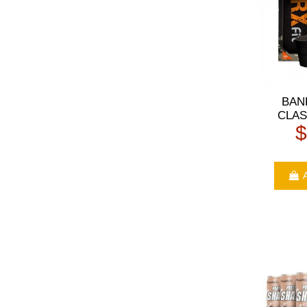
BAN
CLAS
$
A