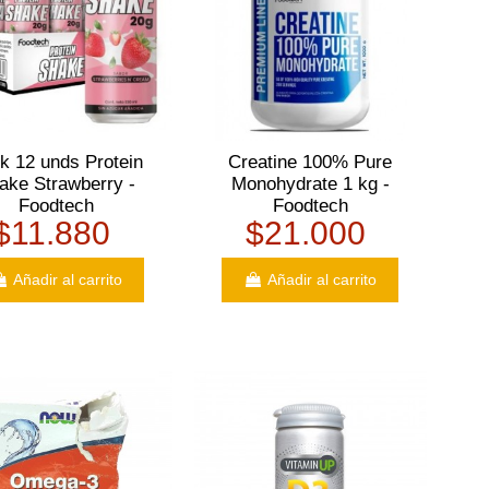
k 12 unds Protein
Creatine 100% Pure
ake Strawberry -
Monohydrate 1 kg -
Foodtech
Foodtech
$11.880
$21.000
Añadir al carrito
Añadir al carrito