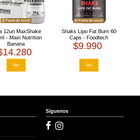
Fuera de stock
Fuera de stock
a 12un MaxShake
Shaks Lipo Fat Burn 60
l - Maxi Nutrition
Caps - Foodtech
$9.990
Banana
$14.280
Ver
Ver
Síguenos