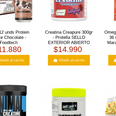
12 unds Protein
Creatina Creapure 300gr
Omega
e Chocolate -
- Protella SELLO
36 
Foodtech
EXTERIOR ABIERTO
Mar
11.880
$14.990
ñadir al carrito
Añadir al carrito