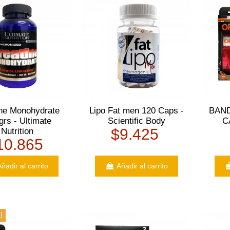
ine Monohydrate
Lipo Fat men 120 Caps -
BAND
grs - Ultimate
Scientific Body
C
$9.425
Nutrition
10.865
ñadir al carrito
Añadir al carrito
!