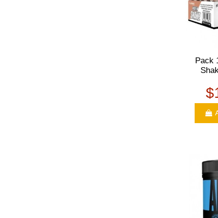
Pack 
Shak
$
A