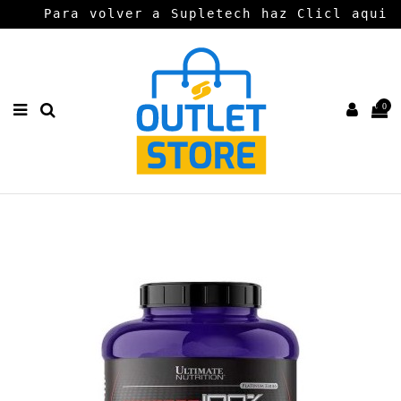
Para volver a Supletech haz Clicl aqui
0