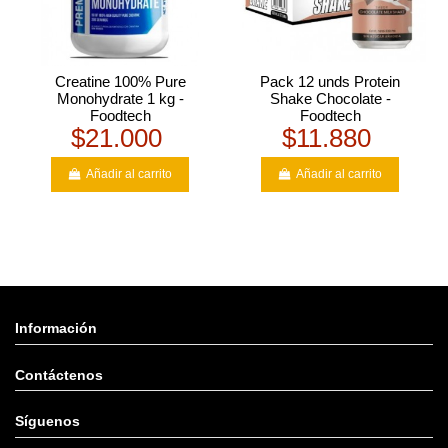
Creatine 100% Pure
Pack 12 unds Protein
Monohydrate 1 kg -
Shake Chocolate -
Foodtech
Foodtech
$21.000
$11.880
Añadir al carrito
Añadir al carrito
Información
Contáctenos
Síguenos