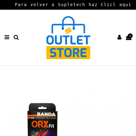
Para volver a Supletech haz Clicl aqui
0